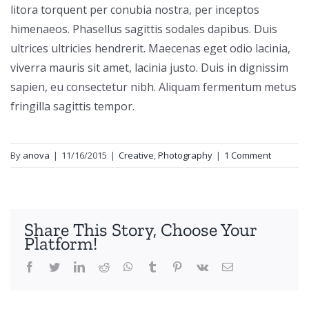
litora torquent per conubia nostra, per inceptos
himenaeos. Phasellus sagittis sodales dapibus. Duis
ultrices ultricies hendrerit. Maecenas eget odio lacinia,
viverra mauris sit amet, lacinia justo. Duis in dignissim
sapien, eu consectetur nibh. Aliquam fermentum metus
fringilla sagittis tempor.
By
anova
|
11/16/2015
|
Creative
,
Photography
|
1 Comment
Share This Story, Choose Your
Platform!
Facebook
Twitter
LinkedIn
Reddit
WhatsApp
Tumblr
Pinterest
Vk
Email