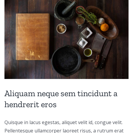
View
Larger
Image
Aliquam neque sem tincidunt a
hendrerit eros
Quisque in lacus egestas, aliquet velit id, congue velit.
Pellentesque ullamcorper laoreet risus, a rutrum erat